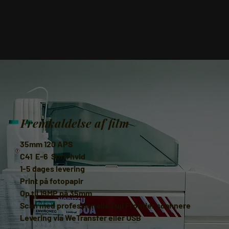
Fremkaldelse af film
35mm 120 APS
C41 E-6 Sort/hvid
1-5 dages levering
Print på fotopapir
Op til 19MP på 35mm
Scan med professionelle Fuji Frontier scannere
Levering via WeTransfer eller USB