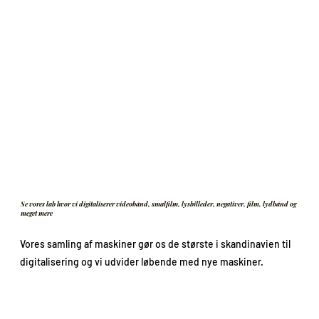
Se vores lab hvor vi digitaliserer videobånd, smalfilm, lysbilleder, negativer, film, lydbånd og
meget mere
Vores samling af maskiner gør os de største i skandinavien til
digitalisering og vi udvider løbende med nye maskiner.