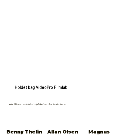
Holdet bag VideoPro Filmlab
Dine billeder / videobånd / lydbånd er i sikre hænder hos os
Benny Thelin
Allan Olsen
Magnus