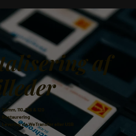
talisering af
illeder
35mm, 110, 126 & 120
Restaurering
Levering via WeTransfer eller USB