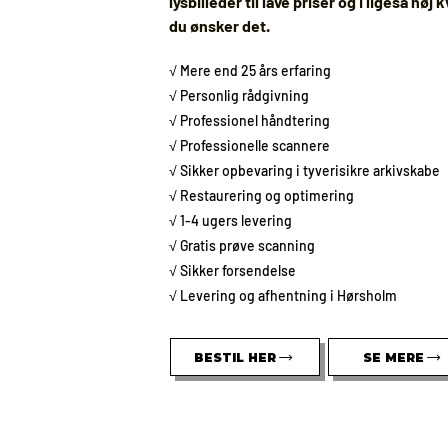
lysbilleder til lave priser og i ligeså høj 
du ønsker det.
√ Mere end 25 års erfaring
√ Personlig rådgivning
√ Professionel håndtering
√ Professionelle scannere
√ Sikker opbevaring i tyverisikre arkivskabe
√ Restaurering og optimering
√ 1-4 ugers levering
√ Gratis prøve scanning
√ Sikker forsendelse
√ Levering og afhentning i Hørsholm
BESTIL HER
SE MERE