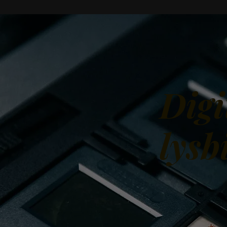
Digi
lysb