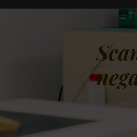
Scan
nega