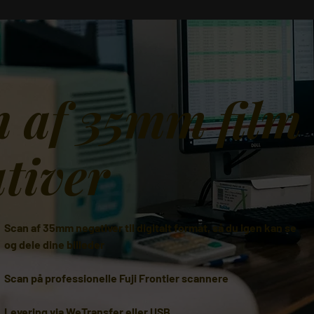
 af 35mm film
tiver
Scan af 35mm negativer til digitalt format, så du igen kan se
og dele dine billeder
Scan på professionelle Fuji Frontier scannere
Levering via WeTransfer eller USB