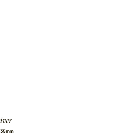
tiver
af 35mm