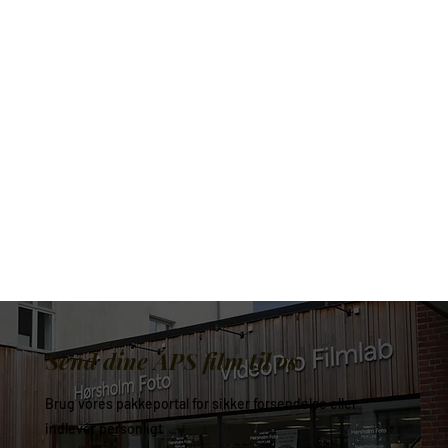
Send dine APS film til os
Brug vores pakkeportal for sikker forsendelse eller
indlevér personligt