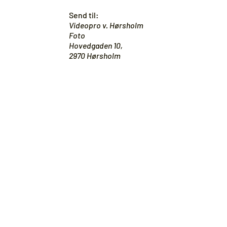
Send til:
Videopro v. Hørsholm
Foto
Hovedgaden 10,
2970 Hørsholm
Er du i tvivl om noget?
KONTAKT OS