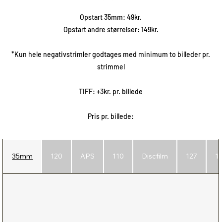
Opstart 35mm: 49kr.
Opstart andre størrelser: 149kr.
*Kun hele negativstrimler godtages med minimum to billeder pr.
strimmel
TIFF: +3kr. pr. billede
Pris pr. billede:
35mm
120
APS
110
Discfilm
127
1