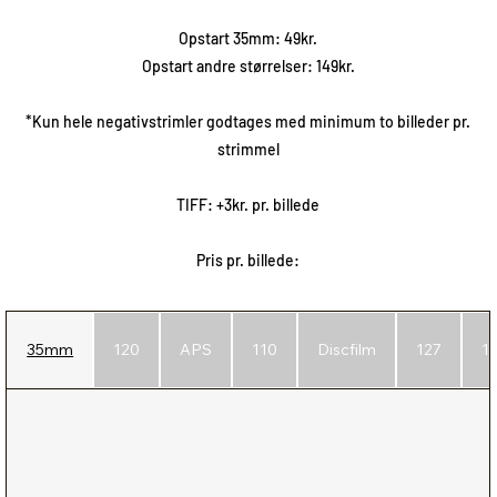
Opstart 35mm: 49kr.
Opstart andre størrelser: 149kr.
*Kun hele negativstrimler godtages med minimum to billeder pr.
strimmel
TIFF: +3kr. pr. billede
Pris pr. billede:
35mm
120
APS
110
Discfilm
127
1