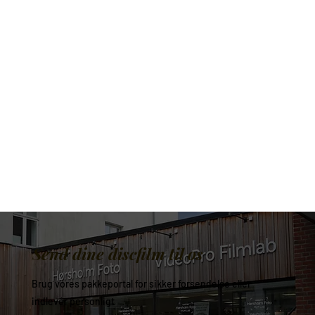
Send dine discfilm til os
Brug vores pakkeportal for sikker forsendelse eller
indlevér personligt