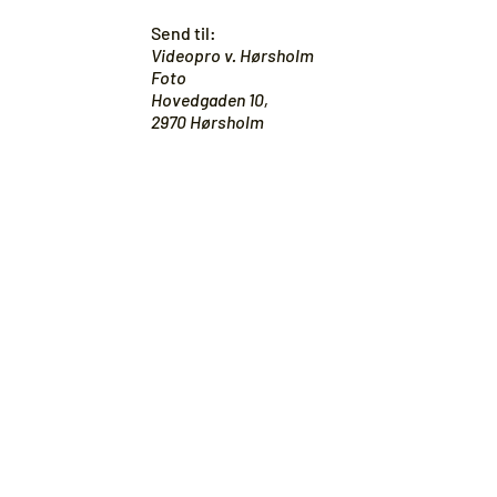
Send til:
Videopro v. Hørsholm
Foto
Hovedgaden 10,
2970 Hørsholm
Er du i tvivl om noget?
KONTAKT OS