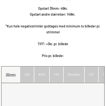
Opstart 35mm: 49kr.
Opstart andre størrelser: 149kr.
*Kun hele negativstrimler godtages med minimum to billeder pr.
strimmel
TIFF: +3kr. pr. billede
Pris pr. billede:
35mm
120
APS
110
Discfilm
127
1