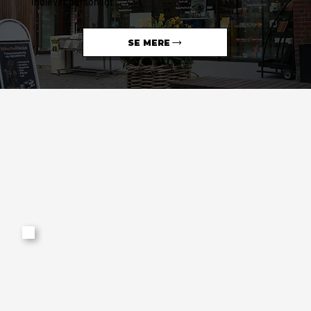
indlevér personligt
SE MERE