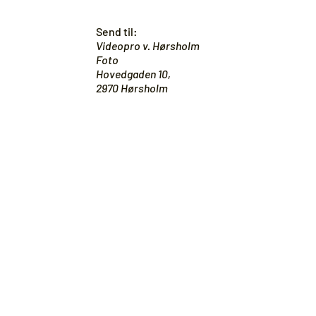
Send til:
Videopro v. Hørsholm
Foto
Hovedgaden 10,
2970 Hørsholm
Er du i tvivl om noget?
KONTAKT OS