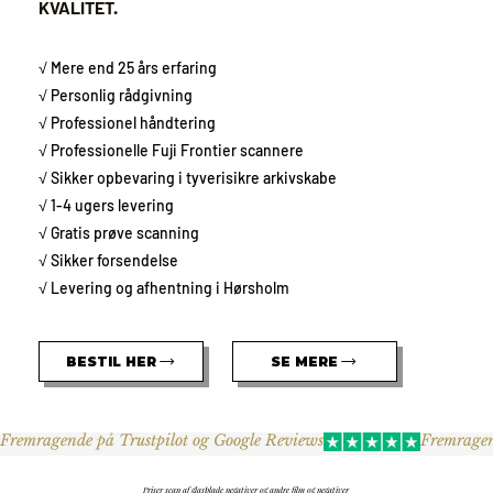
KVALITET.
√ Mere end 25 års erfaring
√ Personlig rådgivning
√ Professionel håndtering
√ Professionelle Fuji Frontier scannere
√ Sikker opbevaring i tyverisikre arkivskabe
√ 1-4 ugers levering
√ Gratis prøve scanning
√ Sikker forsendelse
√ Levering og afhentning i Hørsholm
BESTIL HER
SE MERE
Fremragende på Trustpilot og Google Reviews
Priser scan af glasplade negativer og andre film og negativer