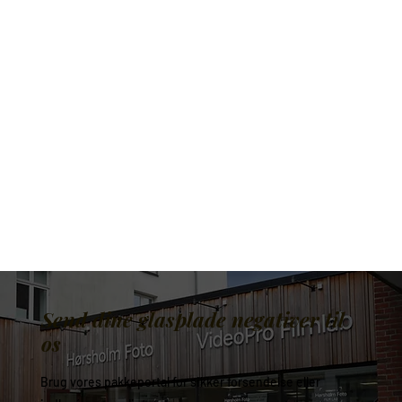
Send dine glasplade negativer til
os
Brug vores pakkeportal for sikker forsendelse eller