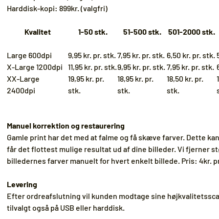
Harddisk-kopi: 899kr. (valgfri)
Kvalitet
1-50 stk.
51-500 stk.
501-2000 stk.
Large 600dpi
9,95 kr. pr. stk.
7,95 kr. pr. stk.
6,50 kr. pr. stk.
X-Large 1200dpi
11,95 kr. pr. stk.
9,95 kr. pr. stk.
7,95 kr. pr. stk.
XX-Large
19,95 kr. pr.
18,95 kr. pr.
18,50 kr. pr.
2400dpi
stk.
stk.
stk.
Manuel korrektion og restaurering
Gamle print har det med at falme og få skæve farver. Dette kan v
får det flottest mulige resultat ud af dine billeder. Vi fjerner st
billedernes farver manuelt for hvert enkelt billede. Pris: 4kr. pr
Levering
Efter ordreafslutning vil kunden modtage sine højkvalitetsscan
tilvalgt også på USB eller harddisk.