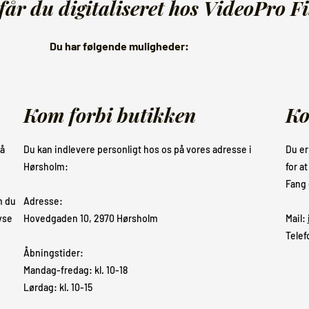
år du digitaliseret hos VideoPro F
Du har følgende muligheder:
Kom forbi butikken
Ko
på
Du kan indlevere personligt hos os på vores adresse i
Du er
Hørsholm:
for at
Fang 
m du
Adresse:
yse
Hovedgaden 10, 2970 Hørsholm
Mail:
Tele
Åbningstider:
Mandag-fredag: kl. 10-18
Lørdag: kl. 10-15