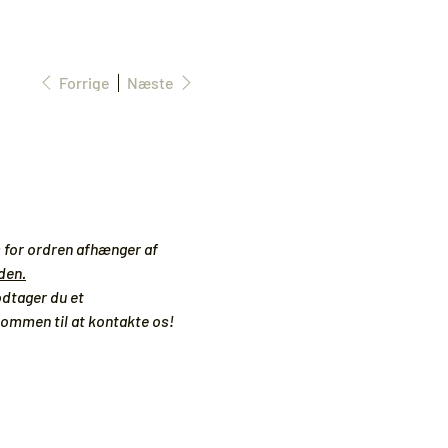
Forrige
Næste
is for ordren afhænger af
den.
odtager du et
lkommen til at kontakte os!