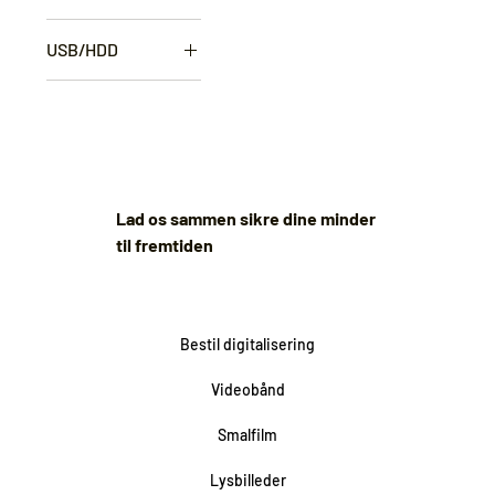
Ja
USB/HDD
Nej
Ja
Kun download-
link
Lad os sammen sikre dine minder
til fremtiden
Bestil digitalisering
Videobånd
Smalfilm
Lysbilleder