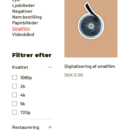
Lysbilleder
Negativer
Nem bestilling
Papirbilleder
Smalfilm
Videobånd
Filtrer efter
Digitalisering af smalfilm
Kvalitet
Pris
DKK 0.00
1080p
2k
4k
5k
720p
Restaurering